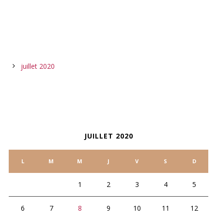
ARCHIVES
juillet 2020
CALENDAR
JUILLET 2020
L
M
M
J
V
S
D
1
2
3
4
5
6
7
8
9
10
11
12